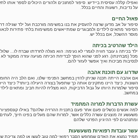
ואפילו קללה עסיסית ביידיש. סיפור למחנכים ולהורים היכולים לספר אותו לת
על נדיבות, רשעות והחיים בכלל.
פאזל החיים
סיפור על אב מדען שרצה להעסיק את בנו במשימה מורכבת ועל ילד שגילה ד
הסיפור מתאים לילדים ולמבוגרים שמתייאשים ממשימות בלתי פתירות לכאורה 
מוסר ההשכל, אם בכלל יש.
הילד שהרטיב בכיתה
ילד בכיתה ג עובר חוויה לגמרי לא נעימה: הוא מגלה לחרדתו שברח לו... שלול
מכל (מבחינתו). רגע לפני שהוא הופך לבדיחת הכיתה מגיעה עזרה ממקור לא צ
לנסיבות מביכות ואיך אפשר לעזור להם.
שדרוג עם תוכנת אהבה
אם אהבה הייתה תכנה שניתן להזין במחשב הפנימי שלנו, ואם הלב היה החומ
השונות, כיצד היינו מתקינים אותה כך שתפעל בצורה היעילה ביותר? כיצד היי
סיפור שלמרות היותו על גבול הדביקות, הוא מצליח להיות חביב ומתאים ליל
במחשב.
עשרת הדברות למרזה המתמיד
למה אנשים נכשלים פעם אחר פעם בתכנית ההרזיה שלהם? באילו קונספציות 
משעשע זה מוצגים עשרה כללים אשר, למרות שהם מעלים בפינו חיוך, לעתים ק
ומתנהגים לפי ההיגיון הפרטי שלהם
עשר עובדות רפואיות משעשעות
תמיד נמצא את האדם שמחפש הסבר רפואי למה טוב לעשן או למה צריכת שומני