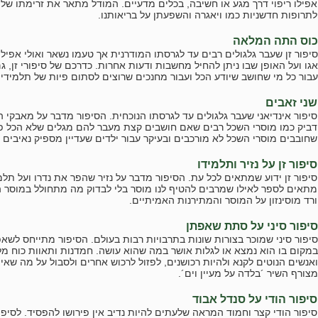
אפילו ריפוי דרך מגע או חשיבה, בכלים מדעיים. המודל מתאר את זרימתו של 
לתרופות חדשניות כמו ויאגרה והשפעתן על בריאותנו.
כוס התה המלאה
סיפור זן שעבר גלגולים רבים עד לגרסתו המודרנית אך טעמו נשאר ואולי אפי
אגו ועל האופן שבו ניתן להחיל מחשבות ודעות אחרות. כדרכם של סיפורי זן, 
עבור כל מי שחושב שיודע הכל ועבור מחנכים שרוצים לסתום פיות של תלמידים
שני זאבים
סיפור אינדיאני שעבר גלגולים עד לגרסתו הנוכחית. הסיפור מדבר על מאבקי ה
דביק כמו מוסרי השכל רבים שאם חושבים קצת מעבר להם מגלים שלא הכל פש
שחובבים מוסרי השכל לא מורכבים ובעיקר עבור ילדים שעדיין מספיק נאיבים ל
סיפור זן על נזיר ותלמידו
סיפור זן ידוע שמתאים לכל עת. הסיפור מדבר על נזיר שהפר את נדרו ועל תל
מתאים לספר לאילו שמרבים להטיף לנו מוסר בלי לבדוק מה מתחולל במוסר ה
ורד מוסינזון על המוסר והמתירנות האמיתיים.
סיפור סיני על סתת שאפתן
סיפור סיני שמוכר בצורות שונות בתרבויות רבות בעולם. הסיפור מתייחס לשא
במקום בו הוא נמצא או לגלות אושר במה שהוא עושה. חמדנות ותאוות כוח מל
ואנשים הנוטים לקנא ולהיות רכושנים, לפזול לרכוש אחרים ולסבול על מה שא
מצורף השיר ´בלדה על מעיין וים´.
סיפור הודי על סנדל אבוד
סיפור הודי קצר וחמוד המראה שלעתים להיות נדיב אין פירושו להפסיד. לסי