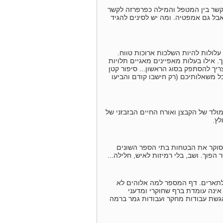
הקשר בין המטפל והמילה כפרפרזה לקשר
בל גם אמפטיה. ומה יש לסינים להגיד
ולות להיות השלכות ארוכות טווח.
 אילו בעלות מאפיינים מאגיים תלויות
ריך להסתפק בסוג הראשון... סיפור קטן
 משאלותיכם (רק חישבו קודם והביעו
מולד של הקבצן ואורח החיים הבזבזני של
לץ.
הסוקר את הבטחות בתי הספר השונים
וך. ושב, בלי רמיזות לאיש, חלילה...
ולתארים. דף המספר למה אלוהים לא
ינה עומדת ברף שחוקרי ומדעני
גשת עבודות מחקר ועבודות גמר ברמה