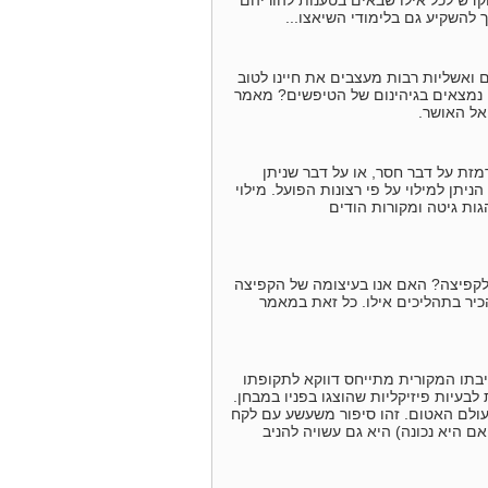
קדש לכל אילו שבאים בטענות להוריהם
 להשקיע גם בלימודי השיאצו...
ם ואשליות רבות מעצבים את חיינו לטוב
 נמצאים בגיהינום של הטיפשים? מאמר
אל האושר.
רמזת על דבר חסר, או על דבר שניתן
תן למילוי על פי רצונות הפועל. מילוי
ות גיטה ומקורות הודים
קפיצה? האם אנו בעיצומה של הקפיצה
Do ולמה עלינו, כמטפלים, להכיר בתהליכים אילו. כל זאת במאמר
סיפור המרתק מאחורי חשיבתו המקורית מתייחס דווקא לתקופתו
בעיות פיזיקליות שהוצגו בפניו במבחן.
עולם האטום. זהו סיפור משעשע עם לקח
 היא נכונה) היא גם עשויה להניב