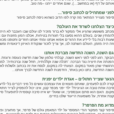
אותם על דף (או במחשב…), שגם אחרים ייהנו –מה טוב.
לפני שמתחילים לכתוב סיפור…
סיפור מצוייר המתאר מה קרה לפו הדוב כשהוא ניסה לכתוב סיפור
כיצד הצלחנו לשרוד את העולם?
מכתב משעשע שהגיע אלי ממקור לא ברור מזכיר לנו עולם שבו העכבר לא היה 
להמתין שנים. בעולם ההוא נסענו בלי חגורות בטיחות, אכלנו המון מזונות עם 
שעות רבות בלי ליידע את ההורים אפוא אנחנו ומתי אנחנו חוזרים וחטפנו מכות
וזה היה מזמן, העולם השתנה לנו, אך צריך לזכור שנקודת האיזון דינאמית ו
גם השנה, השנה החדשה מברכת אותנו
הבוקר, רגע לפני לפני ראש השנה, קבלתי טלפון של שנה חדשה כעוסה ורוגזת. ה
הפנתה את חיציה נגד הברכה: 'תכלה שנה וקללותיה, תחל שנה וברכותיה'. למ
הרגשתי שהן מאוד במקום. הצעתי לה במקום, לנסח את זה בכתוב ולשלוח לא
השנה החדשה, נתנו כאן באתר, הזדמנות לשנה החדשה לברך אותנו...
הנער שצייר חתולים – אגדת ילדים יפנית
קורה לכם לפעמים, שאתם מוצאים את עצמכם עושים כל מיני דברים בלי לדע
סיבה אחת טובה או הגיונית? ילד יפני מכפר קטן, אינו יכול להפסיק לצייר חתול
מקום. האם הוא סתם אובססיבי, או שאולי יש איזו סיבה קוסמית לתופעה? סיפו
קצת אחרת, על משמעות הייעוד שלנו בחיים.
מדוע מת הפרפר?
סיפור קצר ממקור הודי המספר על ילד המאמץ גולם של פרפר, אך מתערב ופוג