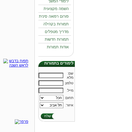
לימודי המשך
השמה מקצועית
פורום רפואה סינית
תמורות בקהילה
מדריך מטפלים
תמורות חדשות
אודות תמורות
לימודים בתמורות
:שם
מלא
:טלפון
:מייל
:תחום
:איזור
שלח