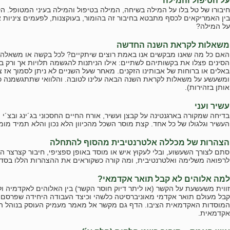
על הטיפול והמילה
חיבורו של טל בלו על המילה בשיחה, המילה בטיפול והמילה בעיני המטופל. 
בין האמריקאים לכסף מתבטא בחיבור זה בהומור, בעוקצנות, לפעמים ציניות א
על המילה?
משאלות לקראת השנה החדשה
האם כל מה שאנו מבקשים אנו באמת רוצים שיתקיים? לכל בקשה או משאלה על
הסינים פצלו את בקשותיהם לשתיים: אילו הניתנות להגשמה תלויות אך ורק בך.
באלים או ברוחות של אבותינו הזקנים. מאחר שעל השניים לא ניתן לסמוך אז צ
ומשעשע על משאלות לקראת השנה הבאה עלינו לטובה. והלוואי שתתגשמנה כל
אותן בזהירות).
עשיר ועני
בדיחה שמקורה בארגנטינה על קבצן ועשיר, אורח החיים החסכוני בג´ינג ובצ´י 
העשיר וגלגולו של כל אחד. קצת מוסר השכל מהכיוון הלא נכון והלא תמיד מומ
הצהרות של מכללה אלטרנטיבית מהסוף להתחלה
סתם לצורך השעשוע, ובלי לעקוץ איש או מוסד באופן ספציפי, חיבור קצרצר 
לרפואה משלימה ואלטרנטיבית, ומה קורה כשקוראים את ההצהרות הללו בסדר הפ
למה אלוהים לא קבל תואר אקדמאי?
זווית משעשעת על הקשר (או ליתר דיוק חוסר הקשר) בין האלוהים לאקדמיה 
קבל מעולם תואר אקדמי מאוניברסיטה כלשהי וכיצד העבודה היחידה שפרסם א
המוסדות האקדמאית הציבו. הדף גם מקשר אל מאמר מעמיק העוסק בנוהל ה
אקדמאית.