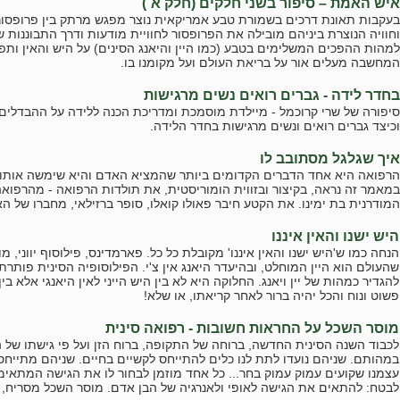
איש האמת – סיפור בשני חלקים (חלק א´)
בעקבות תאונת דרכים בשמורת טבע אמריקאית נוצר מפגש מרתק בין פרופסור לפ
וחוויה הנוצרת ביניהם מובילה את הפרופסור לחוויית מודעות ודרך התבוננות ש
למהות ההפכים המשלימים בטבע (כמו היין והיאנג הסינים) על היש והאין ותפ
המחשבה מעלים אור על בריאת העולם ועל מקומנו בו.
בחדר לידה - גברים רואים נשים מרגישות
סיפורה של שרי קרוכמל - מיילדת מוסמכת ומדריכת הכנה ללידה על ההבדלים 
וכיצד גברים רואים ונשים מרגישות בחדר הלידה.
איך שגלגל מסתובב לו
הרפואה היא אחד הדברים הקדומים ביותר שהמציא האדם והיא שימשה אותו 
במאמר זה נראה, בקיצור ובזווית הומוריסטית, את תולדות הרפואה - מהרפוא
המודרנית בת ימינו. את הקטע חיבר פאולו קואלו, סופר ברזילאי, מחברו של ה
היש ישנו והאין איננו
הנחה כמו ש'היש ישנו והאין איננו' מקובלת כל כל. פארמדינס, פילוסוף יווני, 
שהעולם הוא היין המוחלט, ובהיעדר היאנג אין צ'י. הפילוסופיה הסינית פותרת
להגדיר כמהות של יין ויאנג. החלוקה היא לא בין היש הייני לאין היאנגי אלא ב
פשוט ונוח והכל יהיה ברור לאחר קריאתו, או שלא!
מוסר השכל על החראות חשובות - רפואה סינית
לכבוד השנה הסינית החדשה, ברוחה של התקופה, ברוח הזן ועל פי גישתו של 
במהותם. שניהם נועדו לתת לנו כלים להתייחס לקשיים בחיים. שניהם מתייחס
עצמנו שקועים עמוק עמוק בחר... כל אחד מוזמן לבחור לו את הגישה המתאימ
לבטח: להתאים את הגישה לאופי ולאנרגיה של הבן אדם. מוסר השכל מסריח, 