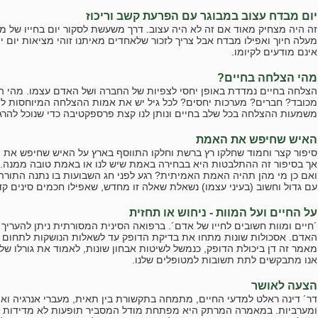
יום מבדח עצוב במבוגר עם הפרעת קשב וריכוז
זה היה מצחיק מאוד אם זה לא היה עצוב. דרך משעשת לסקור יום בחייו של מב
מעלה חיוך ואפילו מבדח אבל צריך לזכור שלאחדים מאיתנו זוהי מציאות יום י
אינם מודעים לקיומו.
מהי הצלחה בחיים?
הצלחה בחיים נמדדת באופן יחסי לצפיות של החברה ושל האדם עצמו. מהי 
מכובד? חברים? מערכות יחסים? לכל גיל יש את אמות ההצלחה המיוחסות לו
משמעות ההצלחה בכל שלב בחיים ונותן לנו קצת פרספקטיבה כדי שנוכל להרג
האיש שחיפש את האמת
סיפור קצר וחמוד שחלקו רץ ברשת וחלקו התווסף בארץ על האיש שחיפש את הא
אך בסיפור זה ההתלבטות היא בבחירה באמת שיש לנו או באמת טובה ממנה.
ואם כן מי מהן תהיה האמת האמיתית? רגע לפני חג השבועות בו נתנה התורה
עם גדול וחשוב (בעיני עצמו) נשאלת שאלה זו מחדש, שאפילו חכמים סינים קד
על החיים ועל המוות - ניחוש או תחזית
´חיים ומוות חשובים לחייו של אדם´. ברפואה הסינית המסורתית ניתן להעריך
האדם. אסכולות שונות מתחו את בדיקת הדופק עד לשאלות הנושקות לתחום חי
מאמר זה דן ביכולת הדופק, כנמשל לשיטות אבחון שונות, לאמוד את גורלו ש
אנו מתבקשים לתת תשובות למטופלים שלנו.
הצעה לאושר
דר´ דינה ראלט למדעי החיים, מתמחה בתקשורת בין תאית, מעברי אנרגיה ואינ
ומערביות. במאמרה המרתק היא מפתחת מודל המסביר תופעות לא מדידות כמ