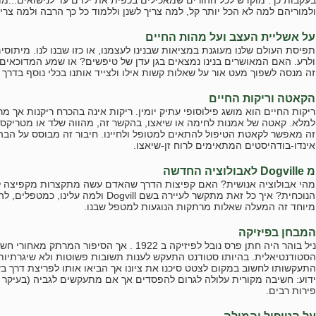
בעקבות כך. מוקדש לכל ההורים שמאכילים בכפית את ילדם עד לנישואים...מו
ולמוריהם למה לא הכל יותר קל, למה צריך לשנן וללמוד כל כך הרבה ולמה צריך
על אשליית העצב ועל מהות החיים
תפיסת העולם שלנו מעוגנת במציאות שבנינו לעצמנו, או כזו שבנו לנו. מיתוסי
ולרע. האם המאושרים בנינו נמצאים בגן עדן של טיפשים? או שמע המדוכאים
זה מנסה לשפוך מעט אור על שאלות קשות אילו ולצייד אותנו בכלי נוסף בדרך 
הקאטה וריקות החיים
ריקות החיים הוא מושג פילוסופי עתיק יומין. ריקות אינה בהכרח ריקנות אך מ
למלא. קאטה של אמנות לחימה או שיאצו, בהקשר זה, מהווה שלד או מטריקס הני
זה מאפשר לקאטת הטיפול להתאים למטופל ולחיינו. חיבור זה מבוסס על הבהג
אינדו-בודהיסטים המתאימים לרוח זן-שיאצו.
מ Dogville לאבולוציה החדשה
מהי אבולוציה אנושית? האם קפיצות הדרך שהאדם עשה מתקצרות מקפיצה ל
הנוכחית? איך כל זאת מתקשר לעיירה בשם gvill
מיוחד זה המעלה שאלות מרתקות הנוגעות למטפל שבנו.
המבחן בפיזיקה
ניל בוהר היה חתן פרס נובל לפיזיקה ב 1922 . אך ה
הסטודנטיאלית. בהיותו סטודנט התעקש לענות תשובות פשוטות ולא שיגרתיות ל
התעקשותו לחשוב במקום לצטט סיכנו את ציונו אך הביאו אותו לפריצת דרך ב
ידוע: חשיבה מקורית עלולה לגרום להפסדים אך אם מתעקשים לגביה (בעיקר אם
פירות רבים.