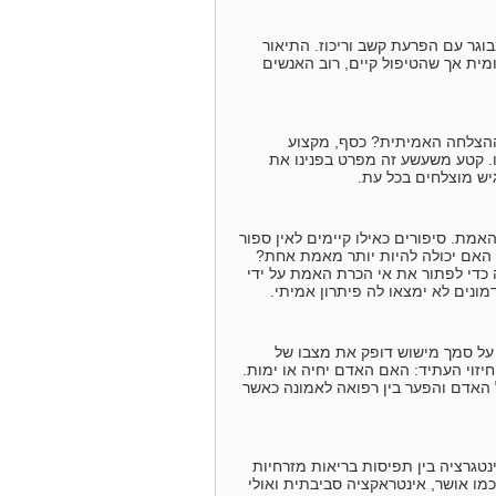
וגר עם הפרעת קשב וריכוז. התיאור
ומית אך שהטיפול קיים, רוב האנשים
ההצלחה האמיתית? כסף, מקצוע
. קטע משעשע זה מפרט בפנינו את
יש מוצלחים בכל עת.
מת. סיפורים כאילו קיימים לאין ספור
 האם יכולה להיות יותר מאמת אחת?
 כדי לפתור את אי הכרת האמת על ידי
מונים לא ימצאו לה פיתרון אמיתי.
 על סמך מישוש דופק את מצבו של
זוי העתיד: האם האדם יחיה או ימות.
ל האדם והפער בין רפואה לאמונה כאשר
טגרציה בין תפיסות בריאות מזרחיות
ו אושר, אינטראקציה סביבתית ואולי