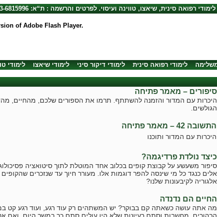
לימודי רפואה סינית, שיאצו, טווינה ועיסוי. לפרטים והרשמה : ת“א: 03-6815996, חיפה: 04-8720492
rsion of Adobe Flash Player.
משלימה
לימודי רפואה סינית
לימודי דיקור סיני
לימודי שיאצו
לימודי טו
סיפורים – מאמר פתיחה
היכרות עם המדור והזמנה להשתתף. תרמו את הספורים שלכם, מהחיים, מהדמי
הגולשים.
התשובה 42 – מאמר פתיחה
היכרות עם המדור ותוכנו
כיצד נולדת פרדיגמה?
סיפור משעשע על קבוצת קופים בכלוב אחד המוטלת לתוך סיטואציה פסיכולוג
אלים כנגד כל מי שינסה להפר דוגמות אלו. מעורר חיוך עד שנזכרים שהקופים 
אלגוריה לקיבעונות שלנו?
החיים הם נדנדה
מה אתה עושה כשאתה קם בבוקר? יש המשתהים רק עוד רגע, ועוד רגע קט במ
הרהורים, מחשבות וסתם רעיונות שלא היו עולים סתם כך במשך היום. ואם אנ