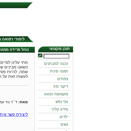
לימודי רפואה 
תוכן מקצועי
נוהל פרידה ממטו
מתי עלינו לסיים
הכנה למבחנים
כשאנו מבינים ש
תזונה סינית
שמה, להיות פסי
לעשות זאת על הצ
צמחים
דיקור סיני
מקצועות המגע
גוף נפש
מאת:
ד´´ר ניר עמ
מידע קליני
ליצירת קשר איתנ
ילדים
נשים