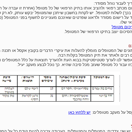
יך לעבור נוהל מסודר:
ם מכתב רפואי ולהציב אותו בתיק הרפואי של כל מטופל (אחרת זו עברה על ה
 בכך) לשלוח למטופל. יש לקחת בחשבון שיתכן שהמטופל יבקש עותק, לא רק ש
 על רישום מסודר ולדאוג שפרטים שאינכם מעוניינים לחשוף בפני המטופל (
י שלו.
כום מטופל
סיכום יוצב בתיקו הרפואי של המטופל.
ם
ונים של המטופלים מומלץ להעלות את עיקרי הדברים בקובץ אקסל או תכנה מ
 רבים ולאתר את תיק המטופל בקלות רבה.
אפשר לנו לערוך סטטיסטיקות בבוא העת ולהעריך תוצאות על כלל המטופלים ו
ו עבור כל מטופל שעזב מכל סיבה שהיא. כך נוכל לבצע מעקב יעיל.
סל על מעקב מטופלים:
יש ללחוץ כאן
יש שני צדדים: המטפל/ת והמטופל/ת. העבודה צריכה להיות קודם כל על המט