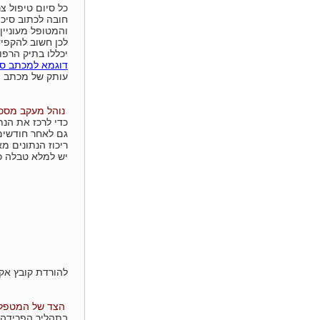
כל סיום טיפול צר
חובה לכתוב סיכו
והמטופל מעוניין
לכן חשוב להקפיד
יכללו בתיק הרפוא
דוגמא למכתב סי
עותק של מכתב ה
נוהל מעקב מסכ
כדי לרכז את הנת
גם לאחר חודשים
ריכוז הנתונים מ
יש למלא טבלה כז
להורדת קובץ אק
הצד של המטפל
בתהליך הפרידה 