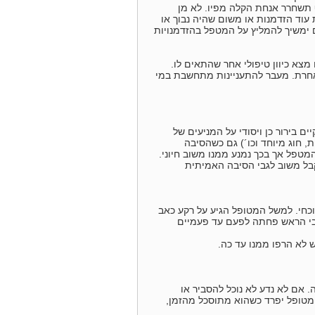
ף תשחרר אנחת הקלה מפיו. לא מן
וד הזדמנות או משום שהיה נבוך או
גם ימשיך להמליץ על המטפל בהזדמנויות
א כיוון טיפולי אחר שהתאים לו.
אחרת. מעבר להתעניינות מתחשבת במי
 בירור כן ויסודי על המניעים של
, חוג מיוחד וכו´) גם כשהסיבה
פל אך בכך נמנע ממנו משוב חיוני.
קבל משוב לגבי הסיבה האמיתית
כחי. למשל המטופל הגיע על רקע כאב
סתבר כי תדירות כאבי הראש פחתה לפעם עד פעמיים
 לא הרפו ממנו עד כה.
 אם לא נדע לא נוכל להסביר או
מטופל יפרד כשהוא מתוסכל מהזמן,