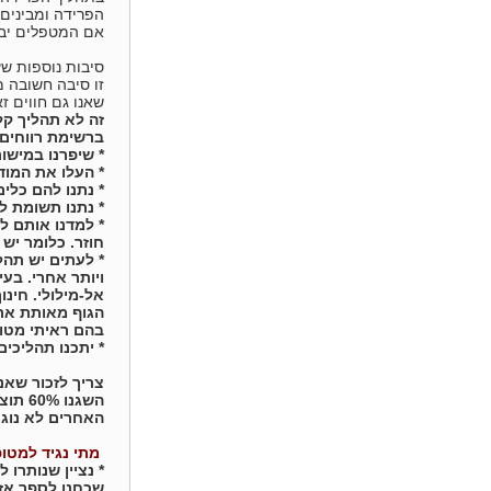
הפרידה ומבינים 
אם המטפלים יבי
סיבות נוספות שע
זו סיבה חשובה מ
שאנו גם חווים 
זה לא תהליך קל
ברשימת רווחים
* שיפרנו במישו
* העלו את המו
* נתנו להם כלים
* נתנו תשומת ל
* למדנו אותם ל
חוזר. כלומר יש 
* לעתים יש תהל
ויותר אחרי. בע
אל-מילולי. חינ
הגוף מאותת את 
בהם ראיתי מטופ
* יתכנו תהליכי
צריך לזכור שאנ
האחרים לא נוגע
מתי נגיד למטו
שכחנו לספר אז 