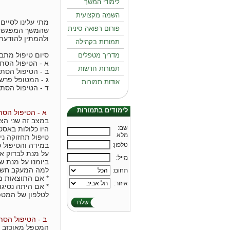
לימודי המשך
השמה מקצועית
מתי עלינו לסיים
פורום רפואה סינית
שהמשך המפגשים 
ולהמתין להודעת
תמורות בקהילה
סיום טיפול מתב
מדריך מטפלים
א - הטיפול הסת
תמורות חדשות
ב - הטיפול הסת
ג - המטופל פרש 
אודות תמורות
ד - הטיפול הסת
לימודים בתמורות
א - הטיפול הסת
במצב זה שני הצד
:שם
היו כלולות באסט
מלא
טיפול תחזוקה ני
במידה והטיפול ס
:טלפון
על מנת לבדוק אם
:מייל
ביומנו על מנת 
למה המעקב חשו
:תחום
* אם התוצאות מק
:איזור
* אם היתה נסיגה
לטלפון של המטפ
שלח
ב - הטיפול הסת
המטפל מאוכזב א