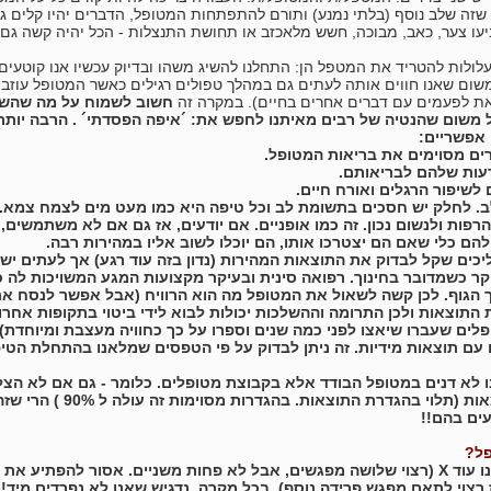
שזה שלב נוסף (בלתי נמנע) ותורם להתפתחות המטופל, הדברים יהיו קלים גם
עו צער, כאב, מבוכה, חשש מלאכזב או תחושת התנצלות - הכל יהיה קשה גם 
לולות להטריד את המטפל הן: התחלנו להשיג משהו ובדיוק עכשיו אנו קוטעים
שום שאנו חווים אותה לעתים גם במהלך טפולים רגילים כאשר המטופל עוזב 
זאת לפעמים עם דברים אחרים בחיים). במקרה זה
חשוב לשמוח על מה שהשגנ
 משום שהנטיה של רבים מאיתנו לחפש את: ´איפה הפסדתי´ . הרבה יותר מ
 אפשריים:
רים מסוימים את בריאות המטופל.
דעות שלהם לבריאותם.
 לשיפור הרגלים ואורח חיים.
ב. לחלק יש חסכים בתשומת לב וכל טיפה היא כמו מעט מים לצמח צמא.
הרפות ולנשום נכון. זה כמו אופניים. אם יודעים, אז גם אם לא משתמשים,
להם כלי שאם הם יצטרכו אותו, הם יוכלו לשוב אליו במהירות רבה.
יכים שקל לבדוק את התוצאות המהירות (נדון בזה עוד רגע) אך לעתים יש
יקר כשמדובר בחינוך. רפואה סינית ובעיקר מקצועות המגע המשויכות לה כמ
וך הגוף. לכן קשה לשאול את המטופל מה הוא הרוויח (אבל אפשר לנסח א
התוצאות ולכן התרומה וההשלכות יכולות לבוא לידי ביטוי בתקופות אחר
לים שעברו שיאצו לפני כמה שנים וספרו על כך כחוויה מעצבת ומיוחדת).
ם עם תוצאות מידיות. זה ניתן לבדוק על פי הטפסים שמלאנו בהתחלת הטיפ
ו לא דנים במטופל הבודד אלא בקבוצת מטופלים. כלומר - גם אם לא הצל
השגנו 60% תוצאות (תלוי 
ים בהם!!
פל?
* נציין שנותרו לנו עוד X (רצוי שלושה מפגשים, אבל לא פחות משניים. אסור לה
רצוי לתאם מפגש פרידה נוסף). בכל מקרה, נדגיש שאנו לא נפרדים מיד!!