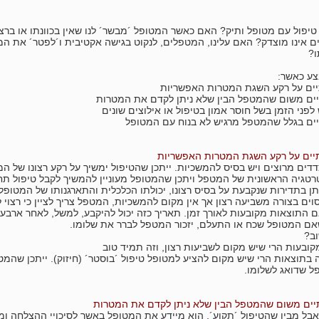
 טיפול עם מטופל ותיק? האם כאשר המטופל ´מבשר´ לנו שאין בכוונתו או ברצונ
אינו מוצדק? האם עלינו, המטפלים, לנקוט בגישה אקטיבית ו´לפטר´ את המט
ו?
צע כאשר:
יים על רקע השגת המטרות האפשריות
יים משום שהמטפל הבין שלא ניתן לקדם את המטרות
לפני הזמן בשל חוסר אמון בטיפול או אילוצים שונים
יים בגלל שהמטפל מרגיש לא בנוח עם המטופל
יים על רקע השגת המטרות האפשריות
דים מרוצים ויש בסיס להמשכיות. ייתכן שהטיפול ימשיך על רקע רצונו של 
רטגיה הראשונית של המטפל ויתכן שהמטופל מעוניין להמשיך לקבל טיפול תח
תן בתדירות שנקבעת על בסיס רצונו, יכולתו הכלכלית והתארגנותו של המטופל.
וים בצורה משביעה רצון אך אין מקום להמשכיות, המטפל צריך לציין כי רצוי
 התוצאות מקובעות לאורך זמן. תאריך כזה יכול להיקבע, למשל, לאחר ארבעה
שאם המטופל שכח או התעלם, יזכור המטפל לברר את שלומו.
ב?
ובעות הרי שיש מקום לשביעות רצון, וזה תמיד טוב
 בתוצאות הרי שיש מקום להציע למטופל טיפול ´בוסטר´ (חיזוק). ייתכן שהמט
ל שדואג לשלומו.
יים משום שהמטפל הבין שלא ניתן לקדם את המטרות
בל מבין שהטיפול ´תקוע´. הוא מיידע את המטופל באשר לסיכויי ההצלחה ומ