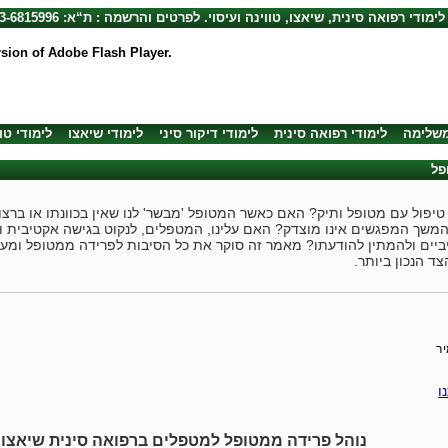
לימודי רפואה סינית, שיאצו, טווינה ועיסוי. לפרטים והרשמה : ת“א: 03-6815996, חיפה: 04-8720492
rsion of Adobe Flash Player.
משלימה
לימודי רפואה סינית
לימודי דיקור סיני
לימודי שיאצו
לימודי טו
פל
 טיפול עם מטופל ותיק? האם כאשר המטופל 'מבשר' לנו שאין בכוונתו או ברצונ
המשך המפגשים אינו מוצדק? האם עלינו, המטפלים, לנקוט בגישה אקטיבית ו
ביים ולהמתין להודעתו? מאמר זה סוקר את כל הסיבות לפרידה ממטופל ומע
ד הנכון ביותר.
יר
ו
נוהל פרידה ממטופל למטפלים ברפואה סינית שיאצו ו