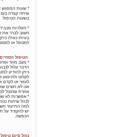
* שעות המפגש אי
שיחה קצרה בעני
בשעות הטיפול
* העלויות מכביד
חשוב לברר את הש
בעיות כאילו נית
למטפל או למסגר
הטיפול הסתיים 
* מצב מוזר ופח
הדבר עלול לנבוע
ניתן להודיע למט
לקלוט ולהיפגע ק
לעזור או לקדם א
אנו לא חשים שאנ
אחרת שתוכל לסיי
* אפשרות לא שכ
לנהל שיחות כנות
למה התיעוד חשו
יש להקפיד על ת
הכפשה.
נוהל סיום טיפול