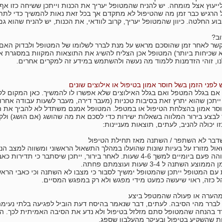
ייעוץ אצל מומחה. יש להניח שהמטופל יעריך את הכנות וייתכן ששיחה כזו א
הרגיש כבר זמן מה שהטיפול לא מתקדם אך בכל זאת נאות להמשיך כדי לתת ע
וע החלטה. כיוון שהמטופל יעריך, קרוב לוודאי, את הכנות, יש להניח שהוא 
ב?
ר לאחר זמן שהוסכם מראש על מנת לברר לשלומו של המטופל ולבדוק האם מצ
 שכיחות ביותר) המטופל אכן הצליח להשיג את התוצאות המקוות במסגרת 
ו, זוהי הזדמנות ללמוד מה נעשה ולהשתמש במידע זה למקרים אחרים.
לפני הזמן בשל חוסר אמון בטיפול או אילוצים שונים
ם בגלל המטפל ואם בגלל האילוצים שלא אפשרו לו להמשיך. כאן המקום לקיים
יתכן שהוא יתרץ זאת בסיבות טכניות (מעבר דירה, מעבר לשעות עבודה אחרות
סר אמון בהצלחת הטיפול או במטפל. המטופל אמנם משתדל לא להביך את המט
 לבצע בירור המלווה בשאלות ישירות כדי לסכם את מה שהושג (אם הושג) ול
ו יכולה להניב, לעתים, תוצאות מעניינות:
שדבר לא השתפר / השתנה מאז תחילת הטיפול
ל מזורז על בעיות שונות שהועלו במהלך התשאול הראשוני ומשווה למצב הנו
ראש בעוצמה גבוהה פעם ביומיים למשך 4-6 שעות. לאחר בירור, ייתכן שי
השתנה ל 3-4 שעות ועוצמתם פחתה.
עם המטופל ייתכן שהמטופל ימשיך לסבור כי מצבו לא השתנה וכי כאבי הראש
והל כזה, ראוי שיעשה כמעט מידי מפגש ולא רק במפגש המסיים.
מהערה או פעולה שהמטפל ביצע
ברר מהי הסיבה. לעתים, דבר שנאמר בהיסח דעת הוביל לפגיעה בלתי נעימה.
רד בהנחה שהמטופל סתם מזלזל בטיפול ולא נדע את הסיבה האמיתית לכך. ה
 שהשקיע בטיפול ובעיקר מהעלבון שספג.