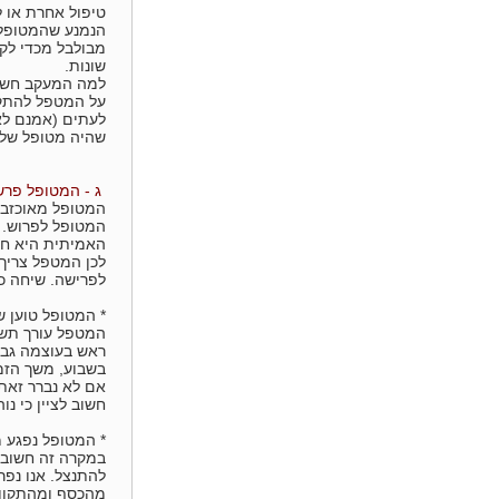
טיפול אחרת או ל
הנמנע שהמטופל 
מבולבל מכדי לקב
שונות.
למה המעקב חשו
על המטפל להתקש
לעתים (אמנם לא
שהיה מטופל שלנ
ג - המטופל פרש 
המטופל מאוכזב א
המטופל לפרוש. י
האמיתית היא חו
לכן המטפל צריך
לפרישה. שיחה כז
* המטופל טוען 
המטפל עורך תשאו
בשבוע, משך הזמן הממוצע 
אם לא נברר זאת 
חשוב לציין כי נ
* המטופל נפגע 
במקרה זה חשוב ל
להתנצל. אנו נפ
מהכסף ומהתקוות