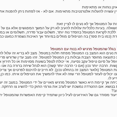
נן נוחות או מתאימות
ין עשויה להעלות אלטרנטיבות מתאימות. אם לא - אז לפחות ניתן להפנות א
ות על המטופל אך לא נעים לו לציין זאת
אלה. בעיות כלכליות עלולות להעיב לא רק על המשך המפגשים אלא גם על אי
ן ללכת לקראת המטופל בהסדר נוח יותר, תשלום עבור סדרה, תשלומים או במק
ת (כמו בית ספר) בה הטיפולים מוזלים במיוחד אך האיכות נשמרת כמעט כמו
בגלל שהמטפל מרגיש לא בנוח עם המטופל
ות נעים הוא המצב בו המטופל מפתח תלות במטפל. מצב לא בריא זה עלול ל
 כתוצאה מחוסר הצבת גבולות בין המטפל למטופל. זהו מצב עדין שדורש פריד
ופל על סיום טיפול עקב נסיעה, אי יכולת לטפל בשעות מסוימות או כל תירוץ 
שות. הרבה יותר נכון (אם כי הרבה יותר קשה) הוא לנהל שיחה ברורה בה אנו מ
ת המטופל (ולאור המצב זה בהחלט נכון). לא חייבים להיכנס לפרטים אך צרי
ו יכולים לעזור למטופל הרי שזה לא אתי להמשיך את הטיפולים איתו. כמו כן,
ע לו.
יחה אך קיימת היא כאשר המטפל מרגיש מאויים על ידי המטופל. במצב זה יש
 בנושא. אם ההטרדה נמשכת יש לערב את גורמי החוק כדי להשיג צו הרחקה.
ב?
יעוד מסודר גם של האירועים לעיל כיוון שתמיד קיימת האפשרות שהמטופל י