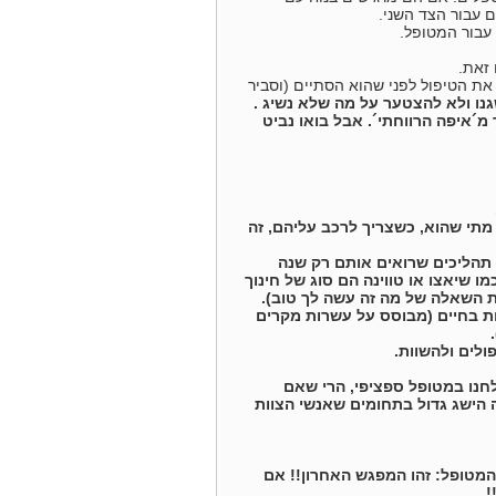
 עבור הצד השני.
עבור המטופל.
 זאת.
את הטיפול לפני שהוא הסתיים (וסביר
ו ולא להצטער על מה שלא נשיג .
´איפה הרווחתי´. אבל בואו נביט
 מתי שהוא, כשצריך לרכב עליהם, זה
 תהליכים שרואים אותם רק שנה
ו שיאצו או טווינה הם סוג של חינוך
ת השאלה של מה זה עשה לך טוב).
ות בחיים (מבוסס על עשרות מקרים
ולים ולהשוות.
חנו במטופל ספציפי, הרי שאם
בהגדרת התוצאות. בהגדרות מסוימות זה עולה ל 90% ) הרי שזה הישג גדול בתחומים שאנשי הצוות
פתיע את המטופל: זהו המפגש האחרון!! אם
!