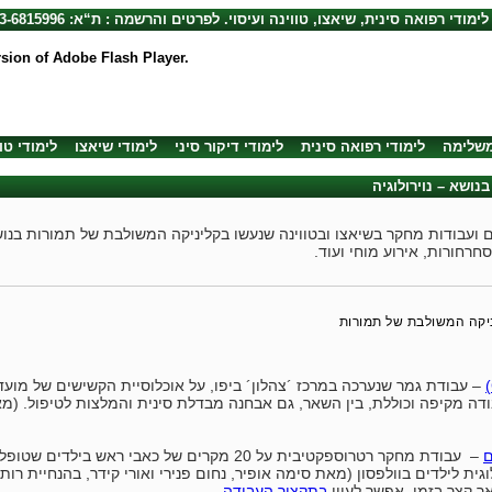
לימודי רפואה סינית, שיאצו, טווינה ועיסוי. לפרטים והרשמה : ת“א: 03-6815996, חיפה: 04-8720492
rsion of Adobe Flash Player.
משלימה
לימודי רפואה סינית
לימודי דיקור סיני
לימודי שיאצו
לימודי טו
נושא – נוירולוגיה
ועבודות מחקר בשיאצו ובטווינה שנעשו בקליניקה המשולבת של תמורות בנושא
סחרחורות, אירוע מוחי ועוד.
ניקה המשולבת של תמורות
– עבודת גמר שנערכה במרכז ´צהלון´ ביפו, על אוכלוסיית הקשישים של מועדו
ודה מקיפה וכוללת, בין השאר, גם אבחנה מבדלת סינית והמלצות לטיפול. (מ
ם
– עבודת מחקר רטרוספקטיבית על 20 מקרים של כאבי ר
לילדים בוולפסון (מאת סימה אופיר, נחום פנירי ואורי קידר, בהנחיית רותי ברגר Ph.D וד"ר ני
אך קצר בזמן, אפשר לעיין
בתקציר העבודה
.