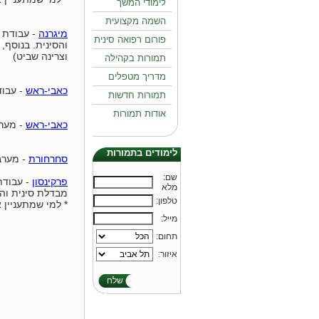
לימודי המשך
השמה מקצועית
מיגרנה
- עבודת 
פורום רפואה סינית
והסינית. בנוסף,
וצרינה שביט)
תמורות בקהילה
מדריך מטפלים
כאבי-ראש
- עבוד
תמורות חדשות
אודות תמורות
כאבי-ראש
- מערב
לימודים בתמורות
סחרחורת
- מערבי
:שם
פרקינסון
- עבודת
מלא
מבדלת סינית והמ
:טלפון
* למי שמתעניין 
:מייל
:תחום
:איזור
שלח