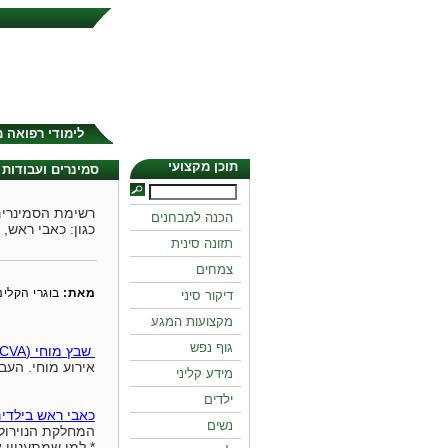
לימודי רפואה 
תוכן מקצועי
סמינרים ועבודות ב
רשימת הסמינרים 
הכנה למבחנים
כגון: כאבי ראש, 
תזונה סינית
צמחים
מאת:
בוגרי הקלי
דיקור סיני
מקצועות המגע
גוף נפש
שבץ מוחי (CVA)
אירוע מוחי. העב
מידע קליני
ילדים
כאבי ראש בילדי
נשים
המחלקת הנוירולוגית 
* למי שמתעניין 