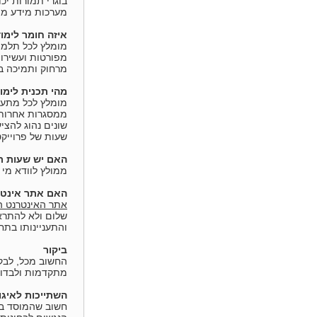
בוגרי תמורות יכ
מערכות מידע ממו
איזה חומר לימו
מומלץ לכל תלמי
מפורטות ועשירו
מרחוק ותמיכה ב
מהי תכנית לימ
מומלץ לכל מתענ
ממסגרות אחרות. 
שונים נהוג להצי
שעות של פרוייקט
האם יש שעות ת
ממולץ לוודא מי
האם אתר אינטר
אתר האינטרנט ה
שלום ולא להתראו
והתעניינותו בתח
ביקור
החשוב מכל, לבקר
מתקדמות ולבדוק
השתייכות לאיגו
חשוב שהמוסד בו