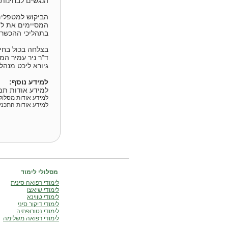
הנגשים לבחינות 
הביקוש למטפלים 
המסיימים את לימ
בתהליכי ההכשרה
בצלחה בכול בחי
ד"ר ניר עמיר ה
גיורא ליכט מנהל
למידע נוסף:
למידע אודות תמו
למידע אודות מסלול
למידע אודות התכני
מסלולי לימוד
לימודי רפואה סינית
לימודי שיאצו
לימודי טווינא
לימודי דיקור סיני
לימודי נטורופתיה
לימודי רפואה משלימה