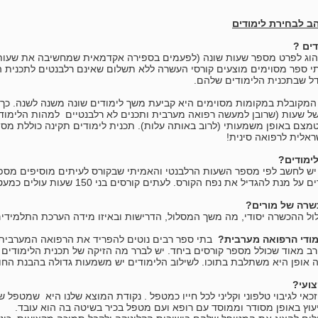
ב לבחירת לימודים
ים ?
נהוג לפרט מספר שעות שונה (לפעמים בספירה אקדמאית שמחשיבה את שעות
תי ספר מסוימים מוצעים קורסי העשרה ללא תשלום שאינם רלבנטים לתכנית ה
 שבתכנית הלימודים שלהם.
 המקובלת במקומות מסוימים היא קביעת משך לימודים שונה משנה לשנה. כך,
ל שעות (שרובן למעשה רפואה מערבית ותכנים לא רלבנטיים למהות הלימודי
צם באופן משמעותי (לרוב באותה עלות). תכנית לימודים תקינה כוללת מספ
אלית לרפואה סינית!
ימודים?
יש לחשב לפי מספר השעות הרלבנטי והאמיתי שבקורס לעיתים מוסיפים מספר 
גדיל את נפח הקורס. לעתים קורסים בני 150 שעות עולים כמעט כמו קורס בין 450 שעות ויותר...
שרה של מורים?
ול ההכשרה יסודי, מה משך המסלול, הדרישות ובאיזו מידה הערכת התלמידי
מודי הרפואה מערבית?
בתי ספר רבים נוטים להפריד את הרפואה המערבית 
ב מאוד שכולל מספר קורסים ביחד. יש לברר מה הזיקה של תכנית הלימודים 
 אופן היא משתלבת בתוכו. לשילוב הלימודים יש משמעות גדולה בהבנת החו
צועי?
זכאי לגיבוי טלפוני וקליני לכל חייו כמטפל . נקודת המוצא שלנו היא שמטפל
ייעוץ באופן מסודר וממוסד עם רופא ועם מטפל בכיר בשיטה בה הוא עובד.