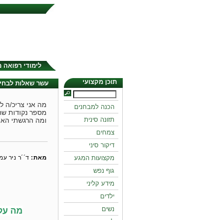
לימודי רפואה 
תוכן מקצועי
עשר שאלות לבחיר
מה אני צריכ/ה לד
הכנה למבחנים
מספר נקודות שח
תזונה סינית
ומה הרגשתי האי
צמחים
דיקור סיני
מקצועות המגע
מאת:
ד´´ר ניר עמי
גוף נפש
מידע קליני
ילדים
נשים
מה עלי