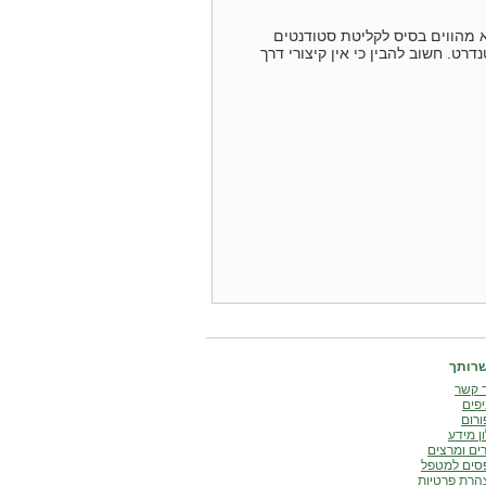
א מהווים בסיס לקליטת סטודנטים
רט. חשוב להבין כי אין קיצורי דרך
רותך
 קשר
פים
רום
ן מידע
ים ומרצים
סים למטפל
הרת פרטיות