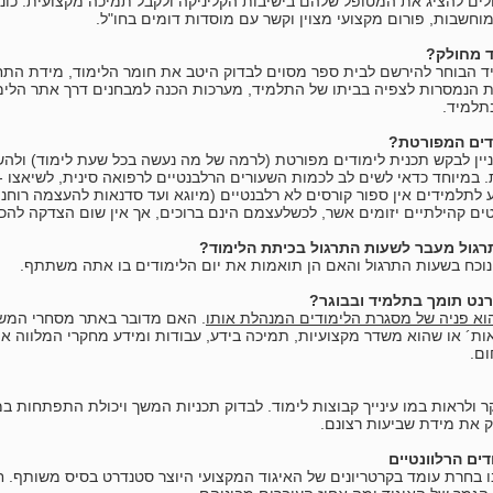
ולים להציג את המטופל שלהם בישיבות הקליניקה ולקבל תמיכה מקצועית. כונן 
חשבות, פורום מקצועי מצוין וקשר עם מוסדות דומים בחו"ל.
ד מחולק?
ד הבוחר להירשם לבית ספר מסוים לבדוק היטב את חומר הלימוד, מידת התחד
ת הנמסרות לצפיה בביתו של התלמיד, מערכות הכנה למבחנים דרך אתר הלי
תלמיד.
ודים המפורטת?
יין לבקש תכנית לימודים מפורטת (לרמה של מה נעשה בכל שעת לימוד) ולהש
במיוחד כדאי לשים לב לכמות השעורים הרלבנטיים לרפואה סינית, לשיאצו - 
ע לתלמידים אין ספור קורסים לא רלבנטיים (מיוגא ועד סדנאות להעצמה רוחנ
ים קהילתיים יזומים אשר, לכשלעצמם הינם ברוכים, אך אין שום הצדקה להכ
רגול מעבר לשעות התרגול בכיתת הלימוד?
 נוכח בשעות התרגול והאם הן תואמות את יום הלימודים בו אתה משתתף.
נט תומך בתלמיד ובבוגר?
וא פניה של מסגרת הלימודים המנהלת אותו
. האם מדובר באתר מסחרי המשדר
ת´ או שהוא משדר מקצועיות, תמיכה בידע, עבודות ומידע מחקרי המלווה את 
ום.
 ולראות במו עינייך קבוצות לימוד. לבדוק תכניות המשך ויכולת התפתחות 
 את מידת שביעות רצונם.
דים הרלוונטיים
 בחרת עומד בקרטריונים של האיגוד המקצועי היוצר סטנדרט בסיס משותף. ח