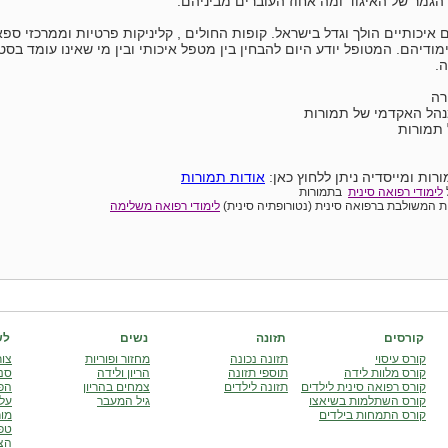
הגמר של האיגוד ומה אחוז העוברים מביניהם.
איכותיים הולך וגדל בישראל. קופות החולים , קליניקות פרטיות וממרכזי ספ
ודיהם. המטופל יודע היום להבחין בין מטפל איכותי ובין מי שאינו עומד בסטנד
.
רה
מנהל האקדמי של תמורות
 תמורות
רות ומייסדיה ניתן ללחוץ כאן:
אודות תמורות
לימודי רפואה סינית
בתמורות
ת המשולבת ברפואה סינית (נטורופתיה סינית)
לימודי רפואה משלימה
קורסים
תזונה
נשים
לש
קורס עיסוי
תזונה נכונה
מחזור ופוריות
צור
קורס מלוות לידה
תוספי תזונה
הריון ולידה
סני
קורס רפואה סינית לילדים
תזונה לילדים
צמחים בהריון
הפו
קורס השתלמות בשיאצו
גיל המעבר
עלו
קורס התמחות בילדים
מור
טפ
הצ