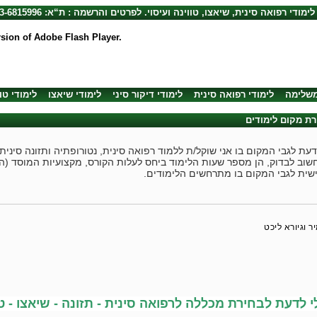
לימודי רפואה סינית, שיאצו, טווינה ועיסוי. לפרטים והרשמה : ת“א: 03-6815996, חיפה: 04-8720492
rsion of Adobe Flash Player.
משלימה
לימודי רפואה סינית
לימודי דיקור סיני
לימודי שיאצו
לימודי טו
ת מקום לימודים
עת לגבי המקום בו אני שוקל/ת ללמוד רפואה סינית, נטורופתיה ותזונה סינית, 
שוב לבדוק, הן מספר שעות הלימוד ביחס לעלות הקורס, מקצועיות המוסד (
שית לגבי המקום בו מתרחשים הלימודים.
ר וגיורא ליכט
 לדעת לבחירת מכללה לרפואה סינית - תזונה - שיאצו - טווי