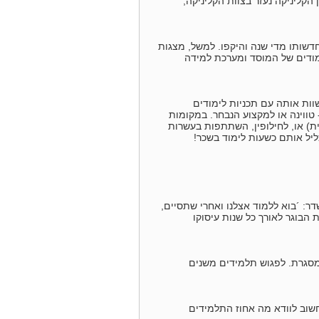
הקליניקה נעזר בצוות הקליניקה,
שותו מדי שנה והיקפו. למשל, מצגות
מודים של המוסד ומערכת למידה
וות אותה עם תכניות לימודים
טווינה או למקצוע הנבחר. במקומות
ית) או, לחילופין, השתתפות בעשרות
ליל אותם כשעות לימוד בשכר!
: ´בוא ללמוד אצלנו ואחרי שתסיים,
הבוגר לאורך כל שנות עיסוקו
במסגרת. לפגוש תלמידים משנים
שוב לוודא מה אחוז התלמידים