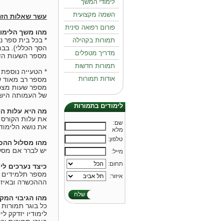
לימודי המשך
השמה מקצועית
עשר שאלות הזה
פורום רפואה סינית
מהו משך הלימוד
* בכל בית ספר 
תמורות בקהילה
הסך הכללי). בב
מדריך מטפלים
מספר השעות הדל
תמורות חדשות
* הטעייה נוספת
אודות תמורות
מספר רב מאוד ש
מספר שעות מצטמ
של העמותה הישר
לימודים בתמורות
מה היא עלות הל
את עלות הקורס 
:שם
את נושא הלימודים על מנת לה
מלא
:טלפון
מהו מסלול ההכ
יש לברר אם מסל
:מייל
:תחום
כיצד נערכים לי
מספר תלמידים ר
:איזור
הההכשרה ובאיזה
שלח
מהו הגיבוי המק
כל בוגר תמורות 
לימודיו יזדקק ל