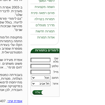
לימודי המשך
השמה מקצועית
ב-2003 א
מערבית. לדבריה:
פורום רפואה סינית
שלנו".
"גם לימודי פורמ
תמורות בקהילה
לדעתי, בגלל שפו
מדריך מטפלים
מרגישה שבזכות ה
שנים".
תמורות חדשות
מתקופת הלימודי
אודות תמורות
החמה בתמורות וה
הקלו עלי בעזרת 
מספרת שמרוב הת
לימודים בתמורות
הסטודנטיאלית.
:שם
אפרת מעידה שבעק
מלא
פשוט משתנים. אפ
:טלפון
'חום פנימי'... או '
:מייל
בעבודתה כמטפלת
:תחום
הצלחה, מטרות, ת
מתייחסת לרפואה 
:איזור
בפרקטיקה שמטפל
העבודה, לכן אנחנ
שלח
אפרת קרני
, 054-5428407