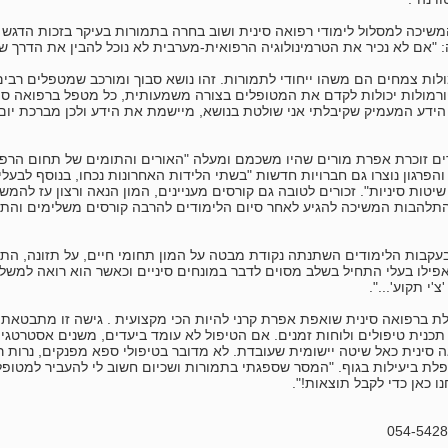
פרת המשיכה למסלול לימודי רפואה סינית ושוב בחרה בתמורות בעיקר בזכות הדג
 "אם לא נכיר את הטרמינולוגיה הרפואית-מערבית לא נוכל להבין את הדרך ש
ולות צמחים הם משהו ייחודי לתמורות. זהו נושא סבוך ומורכב שמטפלים רבים
רמולות יכולות לקדם את המטופלים בצורה משמעותית, כל מטפל ברפואה סיני
ידע המעמיק שקיבלתי אני שולטת בנושא, מיישמת את הידע ולכן מברכת יום 
ם זוכרת אפרת מורים שהיו משכמם ומעלה "האורים והתומים של תחום הרפוא
פרגון נוצרו גם חברויות חדשות "בשתי הלידות האחרונות נכחו, בנוסף לבעלי
שיטות סיניות". זכורים לטובה גם קורסים מעניינים, המון הנאה ורצון עז להמש
להבות המשיכה להגיע לאחר סיום הלימודים להרבה קורסים משלימים וה
בות הלימודים השתנתה נקודת מבטה על המון תחומי חיים, על תזונה, התנהג
ילו בעלי התחיל בשלב מסוים לדבר במונחים סיניים וכאשר הוא רואה למשל 
צ'י תקוע'...".
 ברפואה סינית שואפת אפרת קרני להיות הכי מקצועית . גישה זו מתבטאת 
כנית טיפולים ולוחות זמנים. אם הטיפול לא עומד ביעדים, משנים אסטרטגיה
סינית כאל שיטה יישומית שעובדת. לא מדובר בטיפולי ספא מפנקים, נרות רי
ת ביעילות בגוף. "המסר שספגתי בתמורות ושכיום חשוב לי להעביר למטופלי
ו כאן כדי לקבל תוצאות!".