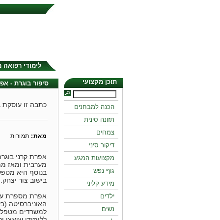
לימודי רפואה 
תוכן מקצועי
סיפור בוגרת - אפר
כתבה זו עוסקת 
הכנה למבחנים
תזונה סינית
צמחים
מאת:
תמורות
דיקור סיני
מקצועות המגע
מערבית ומאז מתמ
גוף נפש
בנוסף היא מטפלת
בישוב צור יצחק.
מידע קליני
אפרת מספרת על 
ילדים
נשים
למשרדים מטפלת 
ללימודי שיאצו וטו