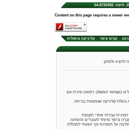
Content on this page requires a newer ve
וינא
קורס עיסוי
קליניקה טיפולית
להציג ולפרגן.
ינית (2007) התמחתה לאחר מכן 4 חודשים בבית חולים בשנחאי המשלב רפואה סינית עם
יא בעלת קליניקה שנמצאת בביתה,
הסינית עבדתי אחרי תקופת
ניקה החברה צ'ופר מיוחד לעובדים והזמינה
ליצה על תמורות וכך הגעתי למכללה