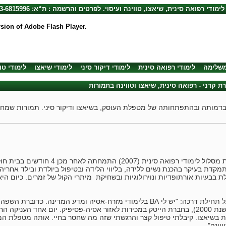
לימודי רפואה סינית, שיאצו, טווינה ועיסוי. לפרטים והרשמה : ת“א: 03-6815996, חיפה: 04-8720492
rsion of Adobe Flash Player.
משלימה
לימודי רפואה סינית
לימודי דיקור סיני
לימודי שיאצו
לימודי טו
ת קרני - רפואה סינית, שיאצו וטווינה בתמורות
בדמותה ובהתפתחותה של מטפלת העוסק, בשיאצו ודיקור סיני. תמורות שמחה 
אפרת קרני בוגרת מסלול לימודי רפואה ס
קדת בעיקר בהכנת נשים ללידה, בליווי הלידה ובטיפול ביולדת ובילד אחריה.
 בבעיות אורתופדיות ונוירולוגיות ובשחיקת מיתרי הקול של זמרים. כיום ה
תחילת דרכה: "יש לי
BA
בלימודי מזרח-אסיה ומדע המדינה. כדוברת השפה 
האוניברסיטה (בשנת 2000), בחברת הייטק במכירות לאזור אסיה-פסיפיק. יום אחד הע
בשיאצו. קיבלתי טיפול קצר והרגשתי שזה מה שחסר בחיי. אותה מטפלת המ
וינה".