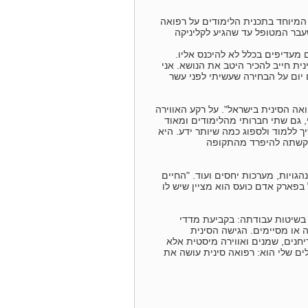
ש המיוחד בתכנית הלימודים על רפואה
עבר המטופל עד שהגיע לקליניקה
 מעדיפים בכלל לא להיכנס אליו.
ת חייב להכיר היטב את הנושא. אני
יום על הבחירה שעשיתי לפני עשר
ה הסינית בישראל". על רקע האווירה
, גם שתי חברותי מהלימודים ומאוד
יך ללמוד ולספוג כמה שיותר ידע. היא
תקשתה להיפרד מהתקופה
ויות, מערכות יחסים ועוד. "החיים
בפארק אדם כועס הוא מציין שיש לו
בשיטות עבודתה: בקביעת מדדי
 או מסיימים. הגישה הסינית
חנים, שמנים ואווירה מיסטית אלא
ם שלי הוא: רפואה סינית עושה את